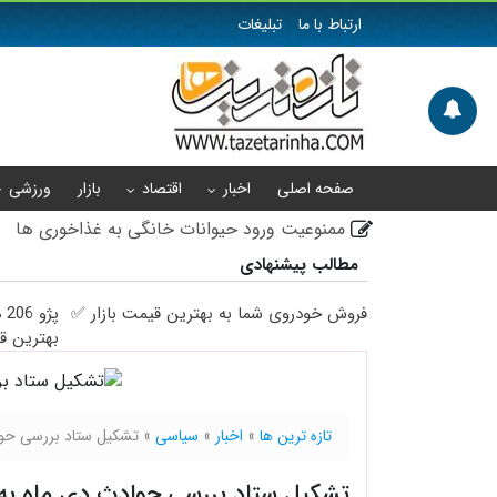
ارتباط با ما
تبلیغات
صفحه اصلی
اخبار
اقتصاد
بازار
ورزشی
ممنوعیت ورود حیوانات خانگی به غذاخوری ها
مطالب پیشنهادی
آخرین وضعیت امنیت سایبری زیرساخت‌های راه‌
کاپیتان پرسپولیس به گل‌گهر سیرجان پیوست
فروش خودروی شما به بهترین قیمت بازار ✅
پژ
بهترین ق
خبر خوب برای منصوریان/ الطلبه در آستانه رفع م
عرشیا به‌نژاد پنجمین پاسور برتر در لیگ ملت‌های ۲۰۲۶ والیبال
تازه ترین ها
»
اخبار
»
سیاسی
»
تشکیل ستاد بررسی حوا
تشکیل ستاد بررسی حوادث دی‌ ماه به