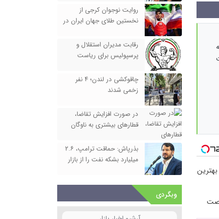
روایت نوجوان کرجی از
نخستین طلای جهان ایران در
جنگ رمضان
رقابت مدیران استقلال و
پرسپولیس برای ریاست
فدراسیون بدنسازی
چاقوکشی در لندن؛ ۴ نفر
زخمی شدند
در صورت افزایش تقاضا،
قطارهای بیشتری به ناوگان
اضافه می‌شود
بذرپاش: حماقت ترامپ، ۲.۶
میلیارد بشکه نفت را از بازار
 بهترین
جهانی حذف کرد
وبگردی
رصت
آرشیو اخبار بازار